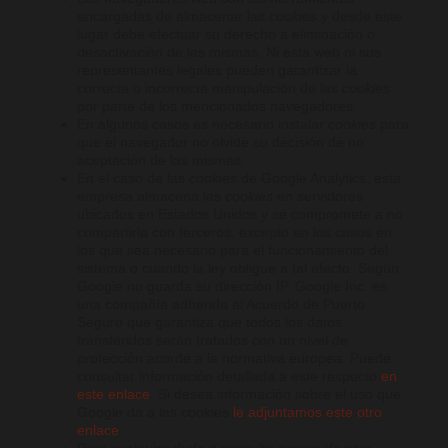
encargadas de almacenar las
cookies
y desde este
lugar debe efectuar su derecho a eliminación o
desactivación de las mismas. Ni esta web ni sus
representantes legales pueden garantizar la
correcta o incorrecta manipulación de las
cookies
por parte de los mencionados navegadores.
En algunos casos es necesario instalar
cookies
para
que el navegador no olvide su decisión de no
aceptación de las mismas.
En el caso de las
cookies
de Google Analytics, esta
empresa almacena las
cookies
en servidores
ubicados en Estados Unidos y se compromete a no
compartirla con terceros, excepto en los casos en
los que sea necesario para el funcionamiento del
sistema o cuando la ley obligue a tal efecto. Según
Google no guarda su dirección IP. Google Inc. es
una compañía adherida al Acuerdo de Puerto
Seguro que garantiza que todos los datos
transferidos serán tratados con un nivel de
protección acorde a la normativa europea. Puede
consultar información detallada a este respecto
en
este enlace
. Si desea información sobre el uso que
Google da a las cookies
le adjuntamos este otro
enlace
.
Para cualquier duda o consulta acerca de esta