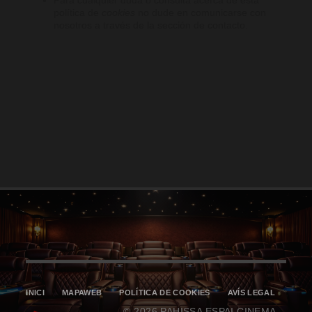
política de
cookies
no dude en comunicarse con
nosotros a través de la sección de contacto.
INICI
MAPAWEB
POLÍTICA DE COOKIES
AVÍS LEGAL
© 2026 PAHISSA ESPAI CINEMA,